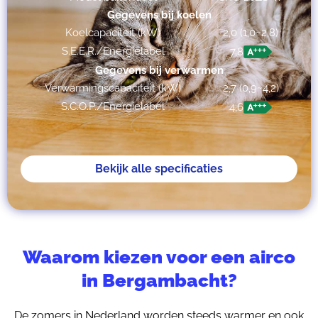
Gegevens bij koelen
Koelcapaciteit (kW)
2,0 (1,0~2,8)
S.E.E.R./Energielabel
7,8
Gegevens bij verwarmen
Verwarmingscapaciteit (kW)
2,7 (0,9~4,2)
S.C.O.P./Energielabel
4,6
Bekijk alle specificaties
Waarom kiezen voor een airco
in Bergambacht?
De zomers in Nederland worden steeds warmer en ook