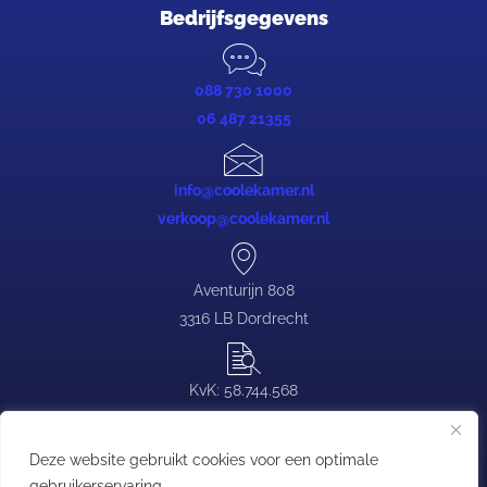
Bedrijfsgegevens
088 730 1000
06 487 21355
info@coolekamer.nl
verkoop@coolekamer.nl
Aventurijn 808
3316 LB Dordrecht
KvK: 58.744.568
BTW: NL.0839.88.646.B03
Deze website gebruikt cookies voor een optimale
gebruikerservaring.