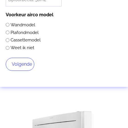
Voorkeur airco model
Wandmodel
Plafondmodel
Cassettemodel
Weet ik niet