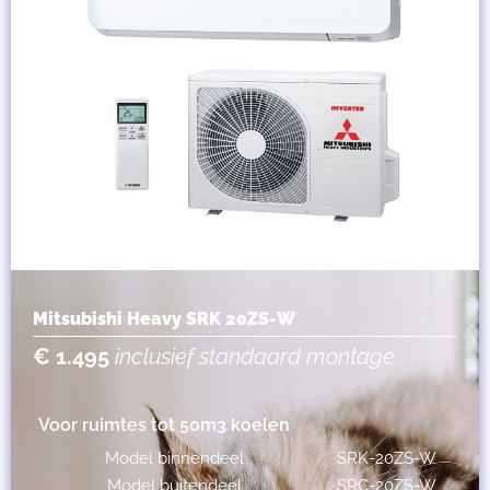
Mitsubishi Heavy SRK 20ZS-W
€ 1.495
inclusief standaard montage
Voor ruimtes tot 50m3 koelen
Model binnendeel
SRK-20ZS-W
Model buitendeel
SRC-20ZS-W