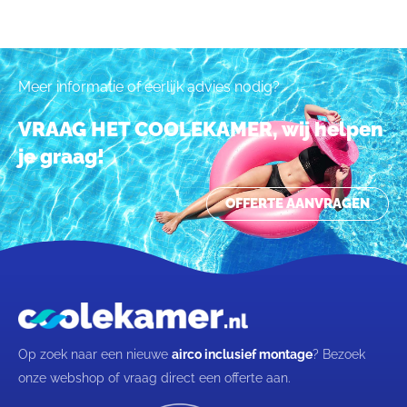
Meer informatie of eerlijk advies nodig?
VRAAG HET COOLEKAMER, wij helpen
je graag!
OFFERTE AANVRAGEN
Op zoek naar een nieuwe
airco inclusief montage
? Bezoek
onze webshop of vraag direct een offerte aan.