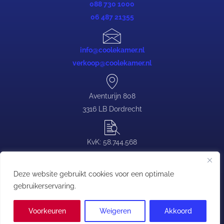
088 730 1000
06 487 21355
info@coolekamer.nl
verkoop@coolekamer.nl
Aventurijn 808
3316 LB Dordrecht
KvK: 58.744.568
BTW: NL.0839.88.646.B03
Deze website gebruikt cookies voor een optimale
gebruikerservaring.
Copyright © Coolekamer | T:
088 730 1000
| E:
contact@coolekamer.nl
Voorkeuren
Weigeren
Akkoord