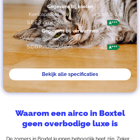
Gegevens bij koelen
Koelcapaciteit (kW)
2,0 (1,0~2,8)
S.E.E.R./Energielabel
7,8
Gegevens bij verwarmen
Verwarmingscapaciteit (kW)
2,7 (0,9~4,2)
S.C.O.P./Energielabel
4,6
Bekijk alle specificaties
Waarom een airco in Boxtel
geen overbodige luxe is
De zomers in Boxtel kunnen behoorlijk heet zijn. Zeker