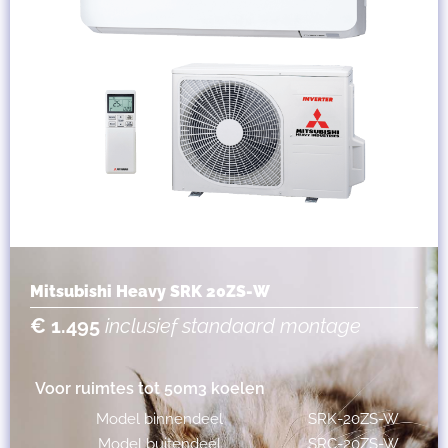
Mitsubishi Heavy SRK 20ZS-W
€ 1.495
inclusief standaard montage
Voor ruimtes tot 50m3 koelen
Model binnendeel
SRK-20ZS-W
Model buitendeel
SRC-20ZS-W