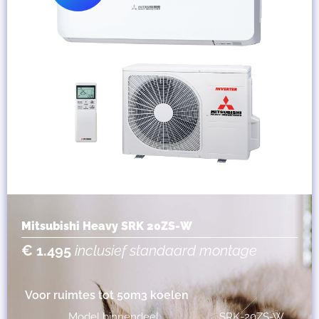
Mitsubishi Heavy SRK 20ZS-W
€ 1.495
inclusief standaard montage
Voor ruimtes tot 50m3 koelen
Model binnendeel
SRK-20ZS-W