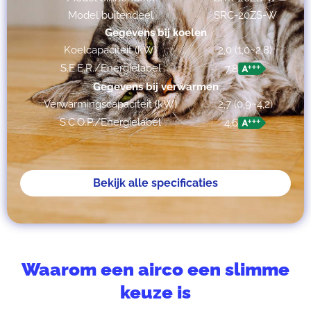
Model buitendeel
SRC-20ZS-W
Gegevens bij koelen
Koelcapaciteit (kW)
2,0 (1,0~2,8)
S.E.E.R./Energielabel
7,8
Gegevens bij verwarmen
Verwarmingscapaciteit (kW)
2,7 (0,9~4,2)
S.C.O.P./Energielabel
4,6
Bekijk alle specificaties
Waarom een airco een slimme
keuze is