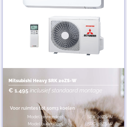
Mitsubishi Heavy SRK 20ZS-W
€ 1.495
inclusief standaard montage
Voor ruimtes tot 50m3 koelen
Model binnendeel
SRK-20ZS-W
Model buitendeel
SRC-20ZS-W