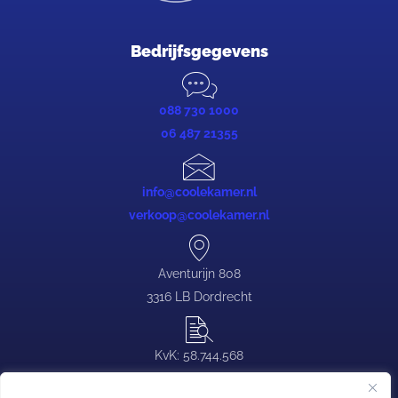
Bedrijfsgegevens
088 730 1000
06 487 21355
info@coolekamer.nl
verkoop@coolekamer.nl
Aventurijn 808
3316 LB Dordrecht
KvK: 58.744.568
BTW: NL.0839.88.646.B03