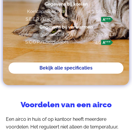
Gegevens bij koelen
Koelcapaciteit (kW)
2,0 (1,0~2,8)
S.E.E.R./Energielabel
7,8
Gegevens bij verwarmen
Verwarmingscapaciteit (kW)
2,7 (0,9~4,2)
S.C.O.P./Energielabel
4,6
Bekijk alle specificaties
Voordelen van een airco
Een airco in huis of op kantoor heeft meerdere
voordelen. Het reguleert niet alleen de temperatuur,