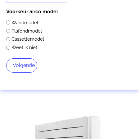
Voorkeur airco model
Wandmodel
Plafondmodel
Cassettemodel
Weet ik niet