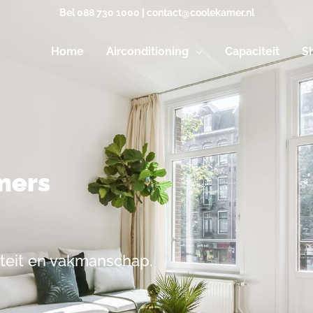
Bel
088 730 1000
|
contact@coolekamer.nl
Home
Airconditioning
Capaciteit
S
mers
iteit en vakmanschap.