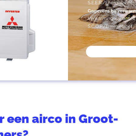
S.E.E.R./Energielabel
Gegevens bij verwar
Verwarmingscapaciteit
S.C.O.P./Energielabel
 een airco in Groot-
ers?