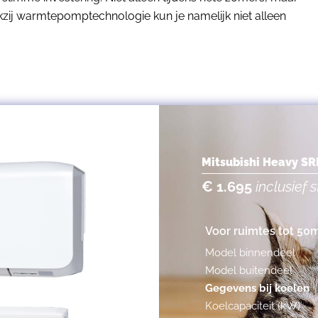
kzij warmtepomptechnologie kun je namelijk niet alleen
Mitsubishi Heavy S
€ 1.695
inclusief
Voor ruimtes tot 50
Model binnendeel
Model buitendeel
Gegevens bij koelen
Koelcapaciteit (kW)