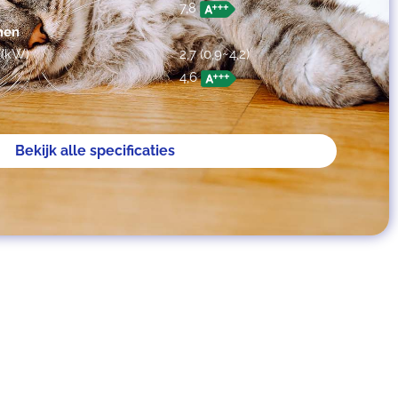
7,8
men
 (kW)
2,7 (0,9~4,2)
4,6
Bekijk alle specificaties