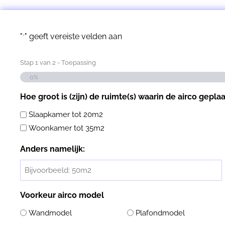
"
" geeft vereiste velden aan
*
Stap
1
van
2
- Toepassing
0%
Hoe groot is (zijn) de ruimte(s) waarin de airco gepla
Slaapkamer tot 20m2
Woonkamer tot 35m2
Anders namelijk:
Voorkeur airco model
Wandmodel
Plafondmodel