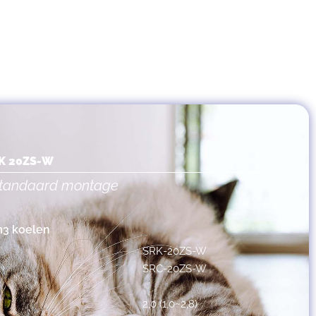
RK 20ZS-W
 standaard montage
m3 koelen
SRK-20ZS-W
SRC-20ZS-W
2,0 (1,0~2,8)