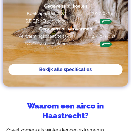
Gegevens bij koelen
Koelcapaciteit (kW)
2,0 (1,0~2,8)
S.E.E.R./Energielabel
7,8
Gegevens bij verwarmen
Verwarmingscapaciteit (kW)
2,7 (0,9~4,2)
S.C.O.P./Energielabel
4,6
Bekijk alle specificaties
Waarom een airco in
Haastrecht?
Zowel zomers als winters kennen extremen in