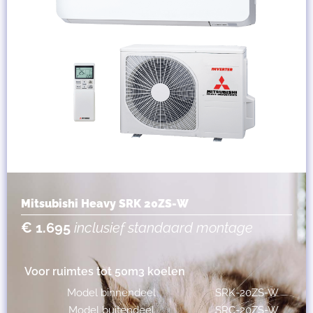
Mitsubishi Heavy SRK 20ZS-W
€ 1.695
inclusief standaard montage
Voor ruimtes tot 50m3 koelen
Model binnendeel
SRK-20ZS-W
Model buitendeel
SRC-20ZS-W