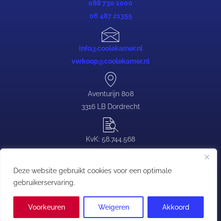
088 730 1000
06 487 21355
info@coolekamer.nl
verkoop@coolekamer.nl
Aventurijn 808
3316 LB Dordrecht
KvK: 58.744.568
BTW: NL.0839.88.646.B03
Deze website gebruikt cookies voor een optimale
gebruikerservaring.
Copyright © Coolekamer | T:
088 730 1000
| E:
contact@coolekamer.nl
Voorkeuren
Weigeren
Akkoord