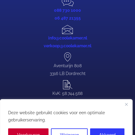
088 730 1000
06 487 21355
info@coolekamer.nl
verkoop@coolekamer.nl
Aventurijn 808
3316 LB Dordrecht
KvK: 58.744.568
BTW: NL.0839.88.646.B03
Deze website gebruikt cookies voor een optimale
gebruikerservaring.
Copyright © Coolekamer | T:
088 730 1000
| E:
contact@coolekamer.nl