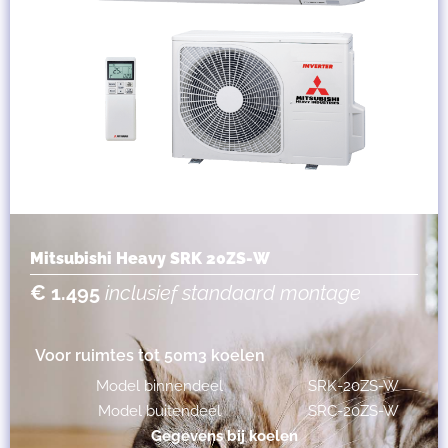
Mitsubishi Heavy SRK 20ZS-W
€ 1.495
inclusief standaard montage
Voor ruimtes tot 50m3 koelen
Model binnendeel
SRK-20ZS-W
Model buitendeel
SRC-20ZS-W
Gegevens bij koelen