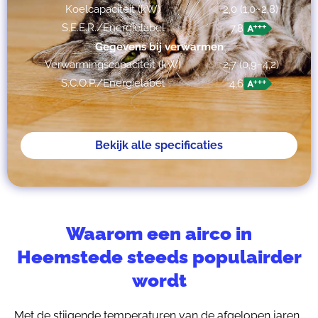
Koelcapaciteit (kW)
2,0 (1,0~2,8)
S.E.E.R./Energielabel
7,8
Gegevens bij verwarmen
Verwarmingscapaciteit (kW)
2,7 (0,9~4,2)
S.C.O.P./Energielabel
4,6
Bekijk alle specificaties
Waarom een airco in
Heemstede steeds populairder
wordt
Met de stijgende temperaturen van de afgelopen jaren