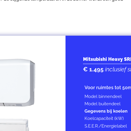
Mitsubishi Heavy S
€ 1.495
inclusief
Voor ruimtes tot 50
Model binnendeel
Model buitendeel
Gegevens bij koelen
Koelcapaciteit (kW)
S.E.E.R./Energielabel