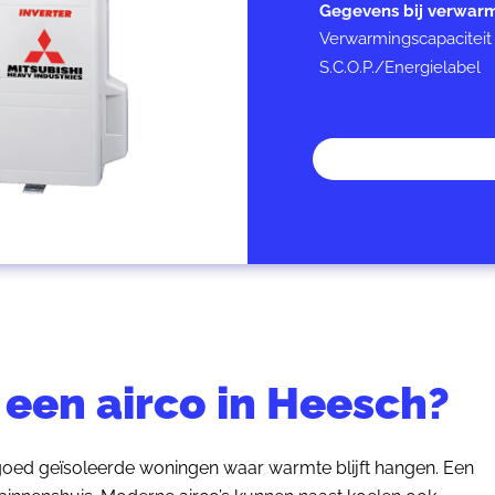
Gegevens bij verwar
Verwarmingscapaciteit
S.C.O.P./Energielabel
een airco in Heesch?
 goed geïsoleerde woningen waar warmte blijft hangen. Een