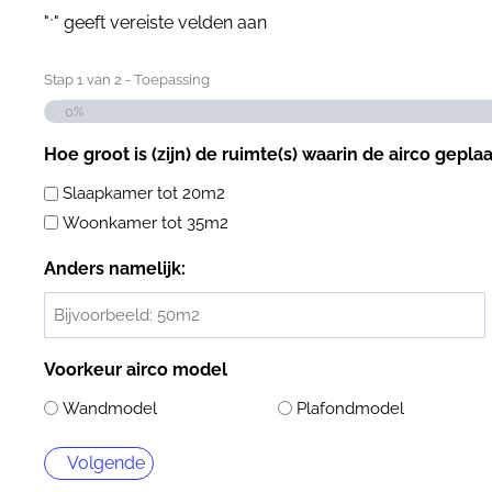
"
" geeft vereiste velden aan
*
Stap
1
van
2
- Toepassing
0%
Hoe groot is (zijn) de ruimte(s) waarin de airco gepla
Slaapkamer tot 20m2
Woonkamer tot 35m2
Anders namelijk:
Voorkeur airco model
Wandmodel
Plafondmodel