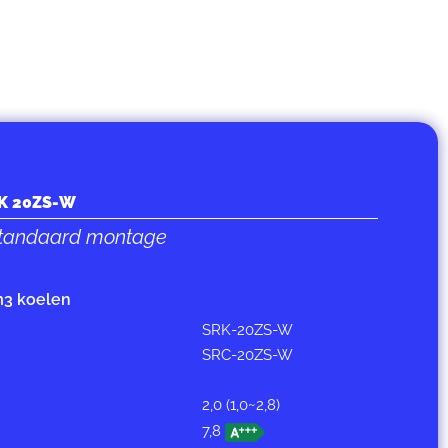
RK 20ZS-W
 standaard montage
m3 koelen
SRK-20ZS-W
SRC-20ZS-W
2,0 (1,0~2,8)
7,8