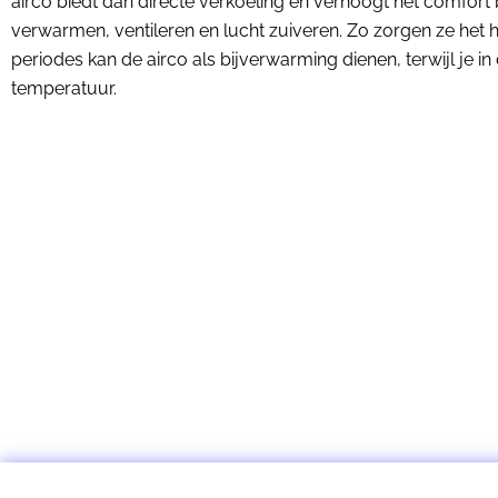
airco biedt dan directe verkoeling en verhoogt het comfort
verwarmen, ventileren en lucht zuiveren. Zo zorgen ze het h
periodes kan de airco als bijverwarming dienen, terwijl je 
temperatuur.