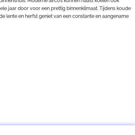
 binnenshuis. Moderne airco’s kunnen naast koelen ook
ele jaar door voor een prettig binnenklimaat. Tijdens koude
in de lente en herfst geniet van een constante en aangename
OFFERTE aanvragen