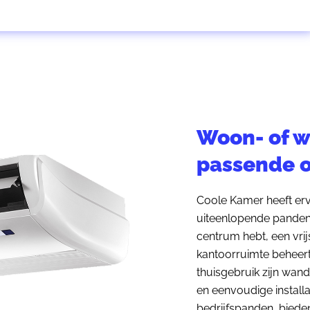
Woon- of w
passende o
Coole Kamer heeft erva
uiteenlopende panden 
centrum hebt, een vri
kantoorruimte beheert:
thuisgebruik zijn wand
en eenvoudige install
bedrijfspanden, biede