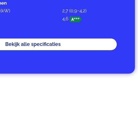
men
 (kW)
2,7 (0,9~4,2)
4,6
Bekijk alle specificaties