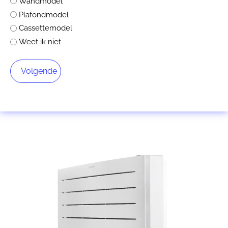
Wandmodel
Plafondmodel
Cassettemodel
Weet ik niet