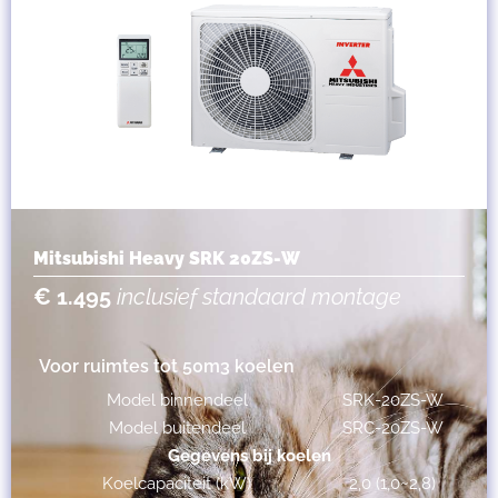
Mitsubishi Heavy SRK 20ZS-W
€ 1.495
inclusief standaard montage
Voor ruimtes tot 50m3 koelen
Model binnendeel
SRK-20ZS-W
Model buitendeel
SRC-20ZS-W
Gegevens bij koelen
Koelcapaciteit (kW)
2,0 (1,0~2,8)