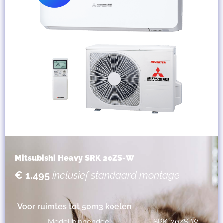
Mitsubishi Heavy SRK 20ZS-W
€ 1.495
inclusief standaard montage
Voor ruimtes tot 50m3 koelen
Model binnendeel
SRK-20ZS-W