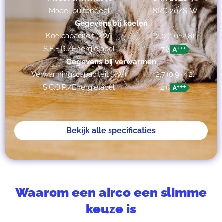
Model buitendeel
SRC-20ZS-W
Gegevens bij koelen
Koelcapaciteit (kW)
2,0 (1,0~2,8)
S.E.E.R./Energielabel
7,8
Gegevens bij verwarmen
Verwarmingscapaciteit (kW)
2,7 (0,9~4,2)
S.C.O.P./Energielabel
4,6
Bekijk alle specificaties
Waarom een airco een slimme
keuze is