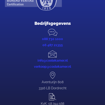
Bedrijfsgegevens
088 730 1000
06 487 21355
info@coolekamer.nl
verkoop@coolekamer.nl
Aventurijn 808
3316 LB Dordrecht
KvK: 58.744.568