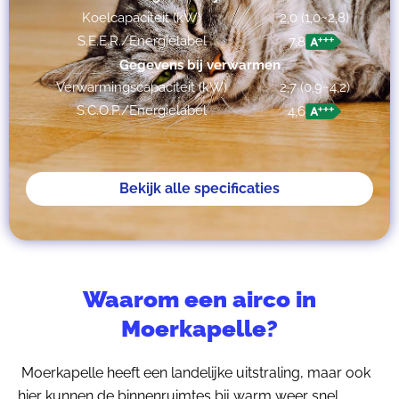
Koelcapaciteit (kW)
2,0 (1,0~2,8)
S.E.E.R./Energielabel
7,8
Gegevens bij verwarmen
Verwarmingscapaciteit (kW)
2,7 (0,9~4,2)
S.C.O.P./Energielabel
4,6
Bekijk alle specificaties
Waarom een airco in
Moerkapelle?
Moerkapelle heeft een landelijke uitstraling, maar ook
hier kunnen de binnenruimtes bij warm weer snel