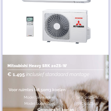
Mitsubishi Heavy SRK 20ZS-W
€ 1.495
inclusief standaard montage
Voor ruimtes tot 50m3 koelen
Model binnendeel
SRK-20ZS-W
Model buitendeel
SRC-20ZS-W
Gegevens bij koelen