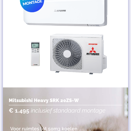
Mitsubishi Heavy SRK 20ZS-W
€ 1.495
inclusief standaard montage
Voor ruimtes tot 50m3 koelen