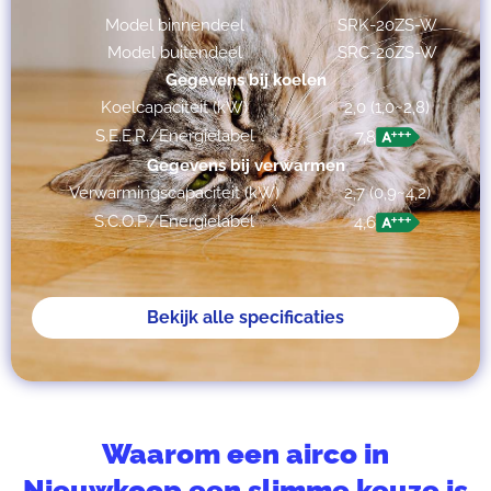
Model binnendeel
SRK-20ZS-W
Model buitendeel
SRC-20ZS-W
Gegevens bij koelen
Koelcapaciteit (kW)
2,0 (1,0~2,8)
S.E.E.R./Energielabel
7,8
Gegevens bij verwarmen
Verwarmingscapaciteit (kW)
2,7 (0,9~4,2)
S.C.O.P./Energielabel
4,6
Bekijk alle specificaties
Waarom een airco in
Nieuwkoop een slimme keuze is