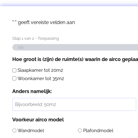
"
" geeft vereiste velden aan
*
Stap
1
van
2
- Toepassing
0%
Hoe groot is (zijn) de ruimte(s) waarin de airco gepla
Slaapkamer tot 20m2
Woonkamer tot 35m2
Anders namelijk:
Voorkeur airco model
Wandmodel
Plafondmodel