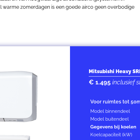
al warme zomerdagen is een goede airco geen overbodige
Mitsubishi Heavy S
€ 1.495
inclusief
Voor ruimtes tot 50
Model binnendeel
Model buitendeel
Gegevens bij koelen
Koelcapaciteit (kW)