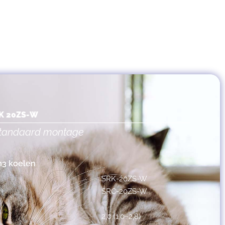
RK 20ZS-W
 standaard montage
m3 koelen
SRK-20ZS-W
SRC-20ZS-W
2,0 (1,0~2,8)