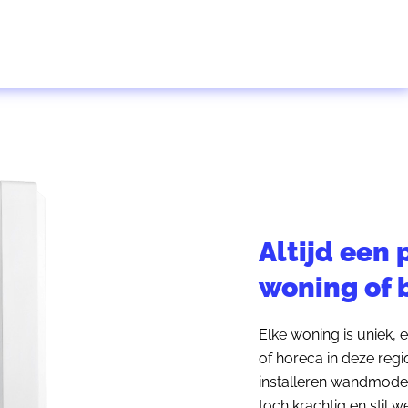
Altijd een 
woning of b
Elke woning is uniek, 
of horeca in deze re
installeren wandmodell
toch krachtig en stil 