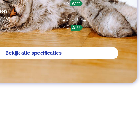
7,8
men
 (kW)
2,7 (0,9~4,2)
4,6
Bekijk alle specificaties