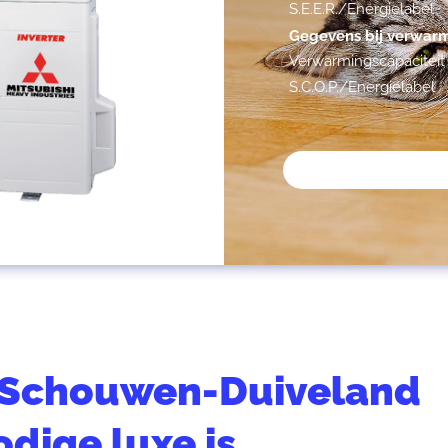
S.E.E.R./Energielabel
Gegevens bij verwar
Verwarmingscapaciteit
S.C.O.P./Energielabel
n Schouwen-Duiveland
dige luxe is