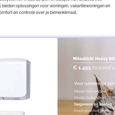
 wij bieden oplossingen voor woningen, vakantiewoningen en
mfort én controle over je binnenklimaat.
Mitsubishi Heavy S
€ 1.495
inclusief
Voor ruimtes tot 50
Model binnendeel
Model buitendeel
Gegevens bij koelen
Koelcapaciteit (kW)