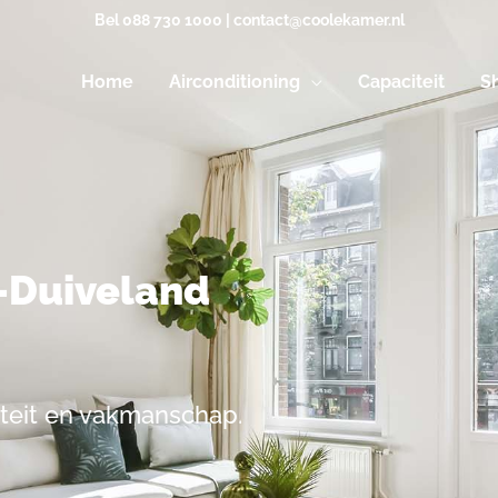
Bel
088 730 1000
|
contact@coolekamer.nl
Home
Airconditioning
Capaciteit
S
-Duiveland
iteit en vakmanschap.