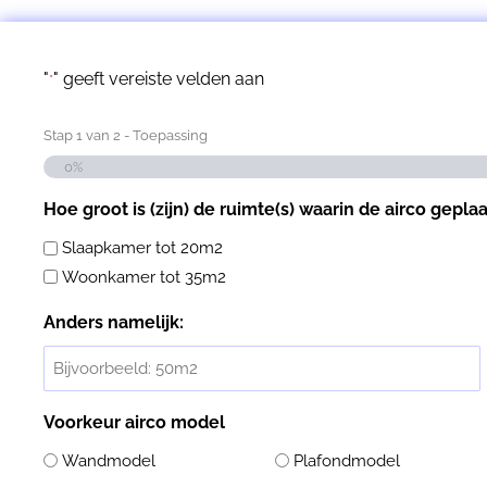
"
" geeft vereiste velden aan
*
Stap
1
van
2
- Toepassing
0%
Hoe groot is (zijn) de ruimte(s) waarin de airco gepla
Slaapkamer tot 20m2
Woonkamer tot 35m2
Anders namelijk:
Voorkeur airco model
Wandmodel
Plafondmodel