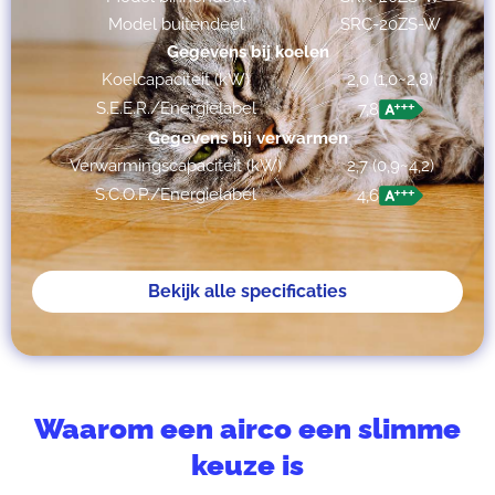
Model buitendeel
SRC-20ZS-W
Gegevens bij koelen
Koelcapaciteit (kW)
2,0 (1,0~2,8)
S.E.E.R./Energielabel
7,8
Gegevens bij verwarmen
Verwarmingscapaciteit (kW)
2,7 (0,9~4,2)
S.C.O.P./Energielabel
4,6
Bekijk alle specificaties
Waarom een airco een slimme
keuze is