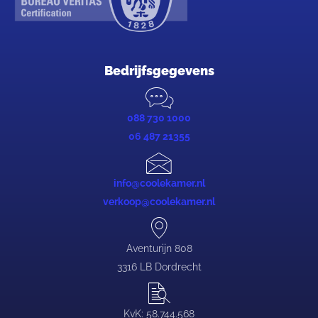
Bedrijfsgegevens
088 730 1000
06 487 21355
info@coolekamer.nl
verkoop@coolekamer.nl
Aventurijn 808
3316 LB Dordrecht
KvK: 58.744.568