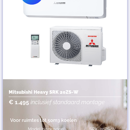
Mitsubishi Heavy SRK 20ZS-W
€ 1.495
inclusief standaard montage
Voor ruimtes tot 50m3 koelen
Model binnendeel
SRK-20ZS-W