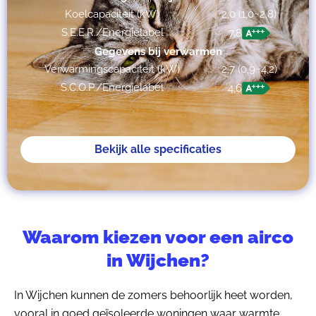
Koelcapaciteit (kW)
2,0 (1,0~2,8)
S.E.E.R./Energielabel
7,8
Gegevens bij verwarmen
Verwarmingscapaciteit (kW)
2,7 (0,9~4,2)
S.C.O.P./Energielabel
4,6
Bekijk alle specificaties
Waarom kiezen voor een airco
in Wijchen?
In Wijchen kunnen de zomers behoorlijk heet worden,
vooral in goed geïsoleerde woningen waar warmte