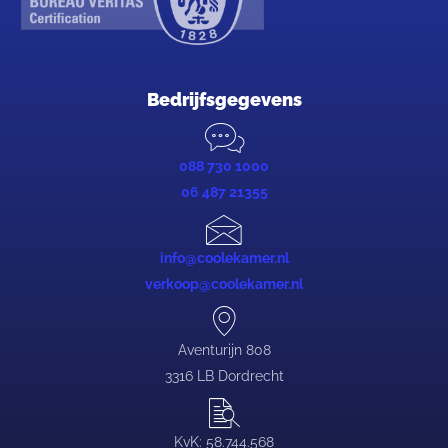
Bedrijfsgegevens
088 730 1000
06 487 21355
info@coolekamer.nl
verkoop@coolekamer.nl
Aventurijn 808
3316 LB Dordrecht
KvK: 58.744.568