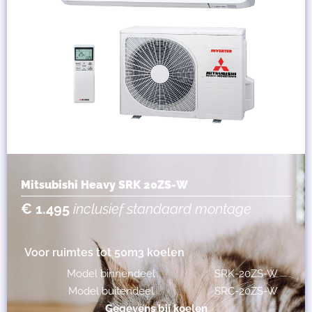
Mitsubishi Heavy SRK 20ZS-W
€ 1.495
inclusief standaard montage
Voor ruimtes tot 50m3 koelen
Model binnendeel
SRK-20ZS-W
Model buitendeel
SRC-20ZS-W
Gegevens bij koelen