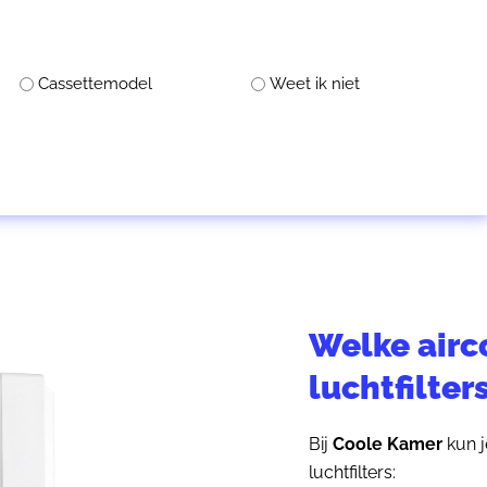
Cassettemodel
Weet ik niet
Welke air
luchtfilter
Bij
Coole Kamer
kun j
luchtfilters: