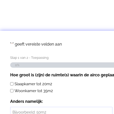
"
" geeft vereiste velden aan
*
Stap
1
van
2
- Toepassing
0%
Hoe groot is (zijn) de ruimte(s) waarin de airco gepla
Slaapkamer tot 20m2
Woonkamer tot 35m2
Anders namelijk: