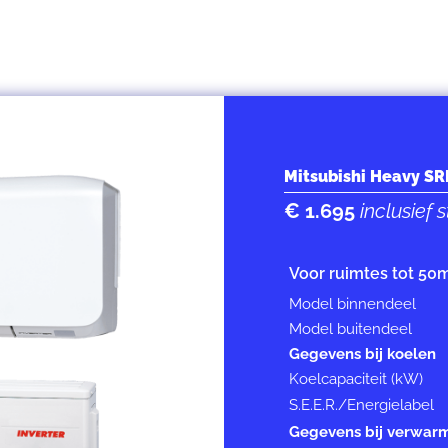
Mitsubishi Heavy S
€ 1.695
inclusief
Voor ruimtes tot 50
Model binnendeel
Model buitendeel
Gegevens bij koelen
Koelcapaciteit (kW)
S.E.E.R./Energielabel
Gegevens bij verwar