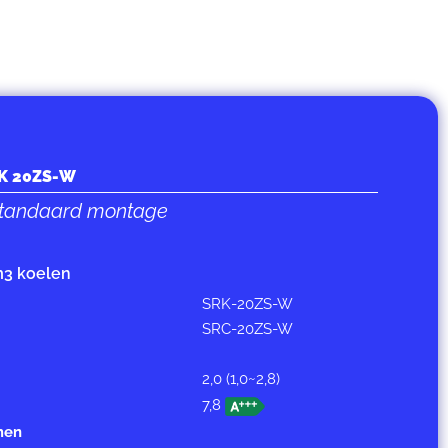
RK 20ZS-W
 standaard montage
m3 koelen
SRK-20ZS-W
SRC-20ZS-W
2,0 (1,0~2,8)
7,8
men