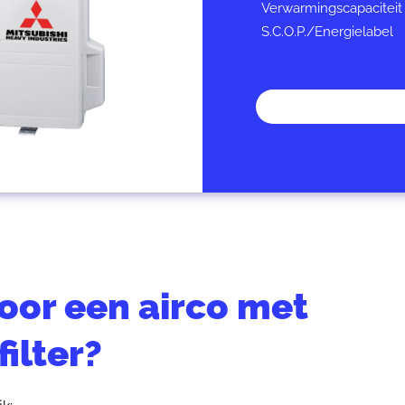
Verwarmingscapaciteit
S.C.O.P./Energielabel
oor een airco met
filter?