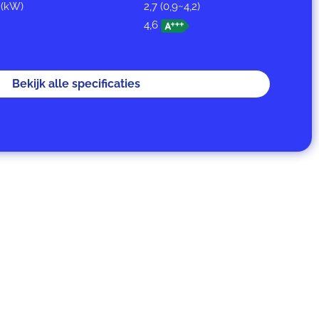
 (kW)
2,7 (0,9~4,2)
4,6
Bekijk alle specificaties