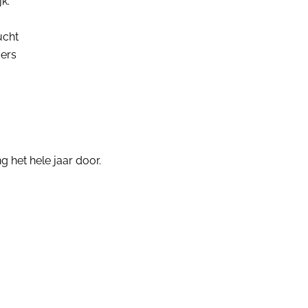
k:
ucht
mers
 het hele jaar door.