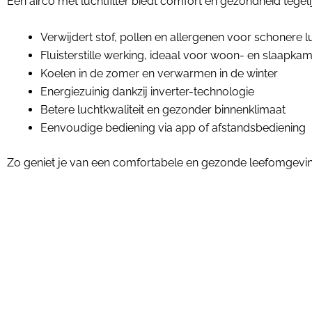
Een airco met luchtfilter biedt comfort en gezondheid tegelij
Verwijdert stof, pollen en allergenen voor schonere l
Fluisterstille werking, ideaal voor woon- en slaapka
Koelen in de zomer en verwarmen in de winter
Energiezuinig dankzij inverter-technologie
Betere luchtkwaliteit en gezonder binnenklimaat
Eenvoudige bediening via app of afstandsbediening
Zo geniet je van een comfortabele en gezonde leefomgeving