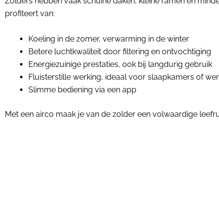
Zolders hebben vaak schuine daken, kleine ramen en minder 
profiteert van:
Koeling in de zomer, verwarming in de winter
Betere luchtkwaliteit door filtering en ontvochtiging
Energiezuinige prestaties, ook bij langdurig gebruik
Fluisterstille werking, ideaal voor slaapkamers of we
Slimme bediening via een app
Met een airco maak je van de zolder een volwaardige leefr