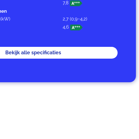
7,8
men
 (kW)
2,7 (0,9~4,2)
4,6
Bekijk alle specificaties