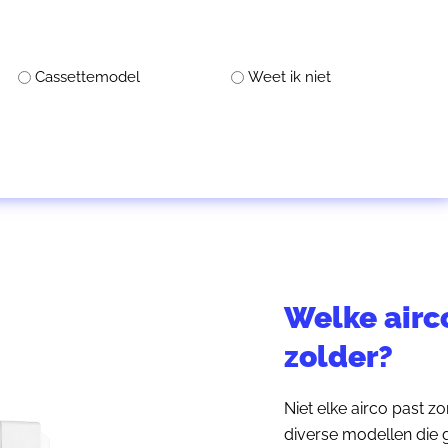
Cassettemodel
Weet ik niet
Welke airco
zolder?
Niet elke airco past z
diverse modellen die 