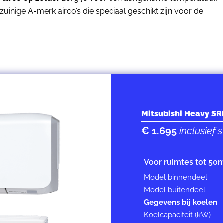
ezuinige A-merk airco’s die speciaal geschikt zijn voor de
Mitsubishi Heavy S
€ 1.695
inclusief
Voor ruimtes tot 50
Model binnendeel
Model buitendeel
Gegevens bij koelen
Koelcapaciteit (kW)