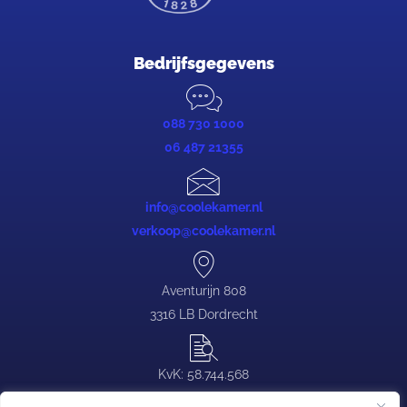
Bedrijfsgegevens
088 730 1000
06 487 21355
info@coolekamer.nl
verkoop@coolekamer.nl
Aventurijn 808
3316 LB Dordrecht
KvK: 58.744.568
BTW: NL.0839.88.646.B03