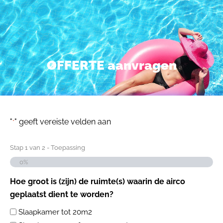
OFFERTE aanvragen
"
" geeft vereiste velden aan
*
Stap
1
van
2
- Toepassing
0%
Hoe groot is (zijn) de ruimte(s) waarin de airco
geplaatst dient te worden?
Slaapkamer tot 20m2