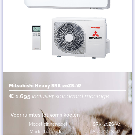
Mitsubishi Heavy SRK 20ZS-W
€ 1.695
inclusief standaard montage
Voor ruimtes tot 50m3 koelen
Model binnendeel
SRK-20ZS-W
Model buitendeel
SRC-20ZS-W