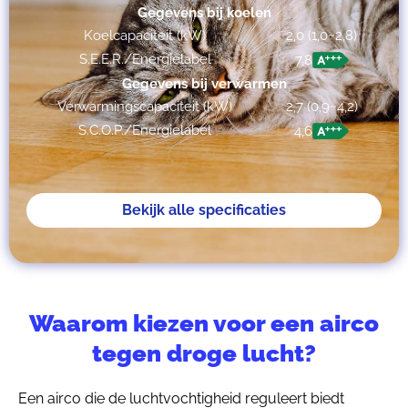
Gegevens bij koelen
Koelcapaciteit (kW)
2,0 (1,0~2,8)
S.E.E.R./Energielabel
7,8
Gegevens bij verwarmen
Verwarmingscapaciteit (kW)
2,7 (0,9~4,2)
S.C.O.P./Energielabel
4,6
Bekijk alle specificaties
Waarom kiezen voor een airco
tegen droge lucht?
Een airco die de luchtvochtigheid reguleert biedt