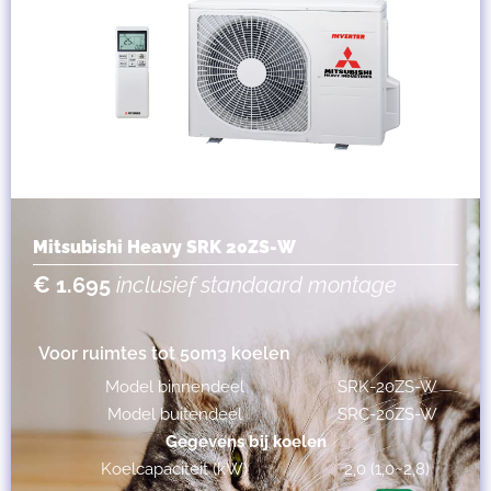
Mitsubishi Heavy SRK 20ZS-W
€ 1.695
inclusief standaard montage
Voor ruimtes tot 50m3 koelen
Model binnendeel
SRK-20ZS-W
Model buitendeel
SRC-20ZS-W
Gegevens bij koelen
Koelcapaciteit (kW)
2,0 (1,0~2,8)