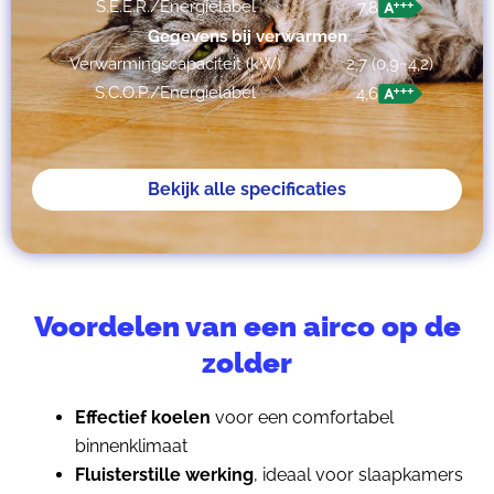
S.E.E.R./Energielabel
7,8
Gegevens bij verwarmen
Verwarmingscapaciteit (kW)
2,7 (0,9~4,2)
S.C.O.P./Energielabel
4,6
Bekijk alle specificaties
Voordelen van een airco op de
zolder
Effectief koelen
voor een comfortabel
binnenklimaat
Fluisterstille werking
, ideaal voor slaapkamers