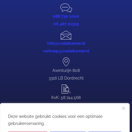
088 730 1000
06 487 21355
info@coolekamer.nl
verkoop@coolekamer.nl
Aventurijn 808
3316 LB Dordrecht
KvK: 58.744.568
BTW: NL.0839.88.646.B03
Deze website gebruikt cookies voor een optimale
gebruikerservaring.
Copyright © Coolekamer | T:
088 730 1000
| E: