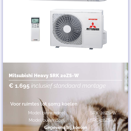
Mitsubishi Heavy SRK 20ZS-W
€ 1.695
inclusief standaard montage
Voor ruimtes tot 50m3 koelen
Model binnendeel
SRK-20ZS-W
Model buitendeel
SRC-20ZS-W
Gegevens bij koelen