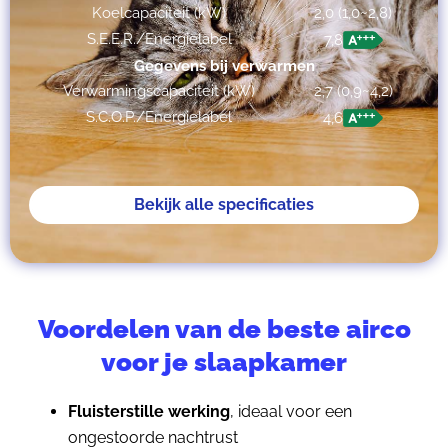
Koelcapaciteit (kW)
2,0 (1,0~2,8)
S.E.E.R./Energielabel
7,8
Gegevens bij verwarmen
Verwarmingscapaciteit (kW)
2,7 (0,9~4,2)
S.C.O.P./Energielabel
4,6
Bekijk alle specificaties
Voordelen van de beste airco
voor je slaapkamer
Fluisterstille werking
, ideaal voor een
ongestoorde nachtrust