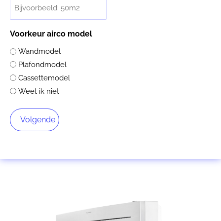
Voorkeur airco model
Wandmodel
Plafondmodel
Cassettemodel
Weet ik niet