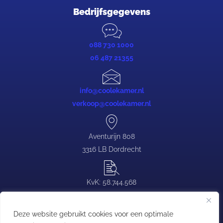
Bedrijfsgegevens
088 730 1000
06 487 21355
info@coolekamer.nl
verkoop@coolekamer.nl
Aventurijn 808
3316 LB Dordrecht
KvK: 58.744.568
BTW: NL.0839.88.646.B03
Deze website gebruikt cookies voor een optimale