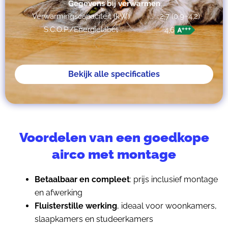
Gegevens bij verwarmen
Verwarmingscapaciteit (kW)
2,7 (0,9~4,2)
S.C.O.P./Energielabel
4,6
Bekijk alle specificaties
Voordelen van een goedkope
airco met montage
Betaalbaar en compleet
: prijs inclusief montage
en afwerking
Fluisterstille werking
, ideaal voor woonkamers,
slaapkamers en studeerkamers