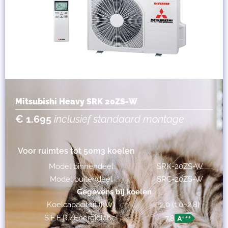
Mitsubishi Heavy SRK 20ZS-W
€ 1.695
inclusief standaard montage
Voor ruimtes tot 50m3 koelen
Model binnendeel
SRK-20ZS-W
Model buitendeel
SRC-20ZS-W
Gegevens bij koelen
Koelcapaciteit (kW)
2,0 (1,0~2,8)
S.E.E.R./Energielabel
7,8