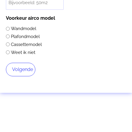
Voorkeur airco model
Wandmodel
Plafondmodel
Cassettemodel
Weet ik niet