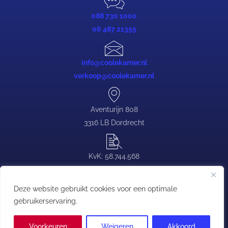
088 730 1000
06 487 21355
info@coolekamer.nl
verkoop@coolekamer.nl
Aventurijn 808
3316 LB Dordrecht
KvK: 58.744.568
BTW: NL.0839.88.646.B03
Deze website gebruikt cookies voor een optimale
gebruikerservaring.
Copyright © Coolekamer | T:
088 730 1000
| E:
contact@coolekamer.nl
Voorkeuren
Weigeren
Akkoord