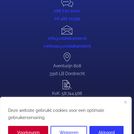
088 730 1000
06 487 21355
info@coolekamer.nl
verkoop@coolekamer.nl
Aventurijn 808
3316 LB Dordrecht
KvK: 58.744.568
BTW: NL.0839.88.646.B03
Deze website gebruikt cookies voor een optimale
gebruikerservaring.
Copyright © Coolekamer | T:
088 730 1000
| E:
contact@coolekamer.nl
Voorkeuren
Weigeren
Akkoord