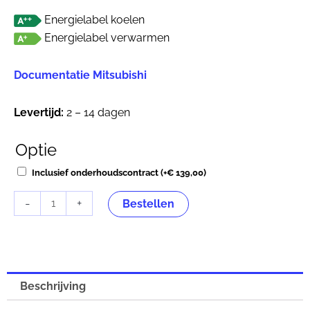
Energielabel koelen
Energielabel verwarmen
Documentatie Mitsubishi
Levertijd:
2 – 14 dagen
Optie
Mitsubishi
Cassette
Inclusief onderhoudscontract
(+
€
139,00
)
triple-
-
+
split
Bestellen
FDT140
Hyper
inverter
14,0
Beschrijving
kW