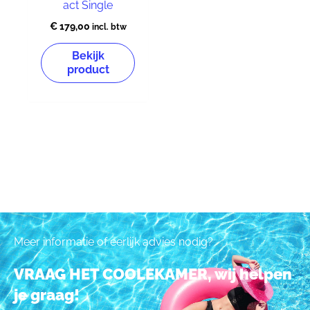
act Single
€
179,00
incl. btw
Bekijk
product
Meer informatie of eerlijk advies nodig?
VRAAG HET COOLEKAMER, wij helpen
je graag!