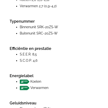
Verwarmen 2,7 (0,9~4,2)
Typenummer
Binnenunit SRK-20ZS-W
Buitenunit SRC-20ZS-W
Efficiëntie en prestatie
S.E.E.R. 8,5
S.C.O.P. 4,6
Energielabel
Koelen
Verwarmen
Geluidsniveau