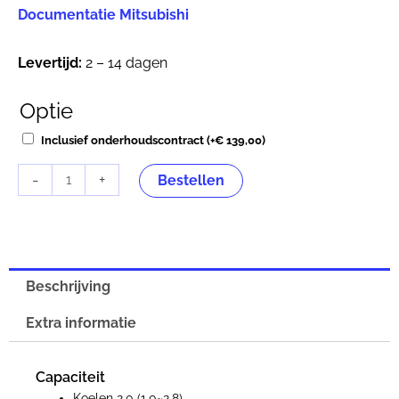
Documentatie Mitsubishi
Levertijd:
2 – 14 dagen
Optie
Mitsubishi
Heavy
Inclusief onderhoudscontract
(+
€
139,00
)
SRK
-
+
20ZS-
Bestellen
WB
2,0kW
Contrast
zwart-
Beschrijving
wit
aantal
Extra informatie
Capaciteit
Koelen 2,0 (1,0~2,8)