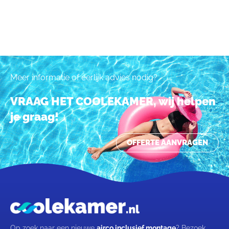
Meer informatie of eerlijk advies nodig?
VRAAG HET COOLEKAMER, wij helpen
je graag!
OFFERTE AANVRAGEN
Op zoek naar een nieuwe
airco inclusief montage
? Bezoek