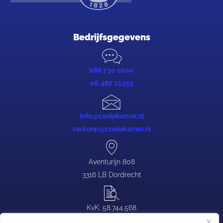
Bedrijfsgegevens
088 730 1000
06 487 21355
info@coolekamer.nl
verkoop@coolekamer.nl
Aventurijn 808
3316 LB Dordrecht
KvK: 58.744.568
BTW: NL.0839.88.646.B03