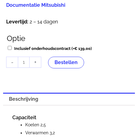
Documentatie Mitsubishi
Levertijd:
2 – 14 dagen
Optie
Mitsubishi
Heavy
Inclusief onderhoudscontract
(+
€
139,00
)
SRK
-
+
25ZS-
Bestellen
WB
Binnenunit
2,5
kW
Beschrijving
Contrast
zwart-
Capaciteit
wit
Koelen 2,5
aantal
Verwarmen 3,2