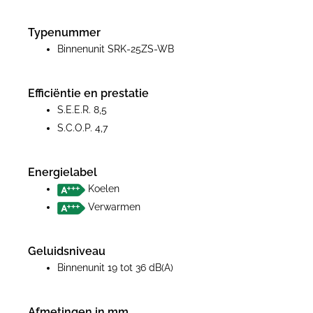
Typenummer
Binnenunit SRK-25ZS-WB
Efficiëntie en prestatie
S.E.E.R. 8,5
S.C.O.P. 4,7
Energielabel
Koelen
Verwarmen
Geluidsniveau
Binnenunit 19 tot 36 dB(A)
Afmetingen in mm