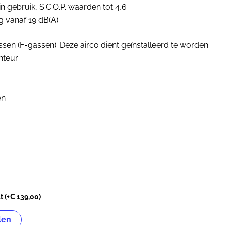
in gebruik, S.C.O.P. waarden tot 4,6
ng vanaf 19 dB(A)
sen (F-gassen). Deze airco dient geïnstalleerd te worden
teur.
en
ct
(+
€
139,00
)
len