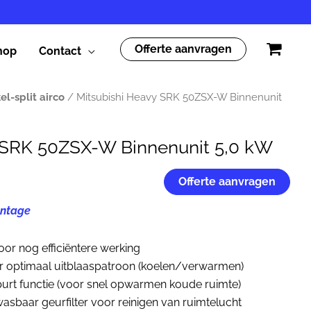
Offerte aanvragen
hop
Contact
el-split airco
/ Mitsubishi Heavy SRK 50ZSX-W Binnenunit
 SRK 50ZSX-W Binnenunit 5,0 kW
Offerte aanvragen
ntage
or nog efficiëntere werking
r optimaal uitblaaspatroon (koelen/verwarmen)
purt functie (voor snel opwarmen koude ruimte)
wasbaar geurfilter voor reinigen van ruimtelucht