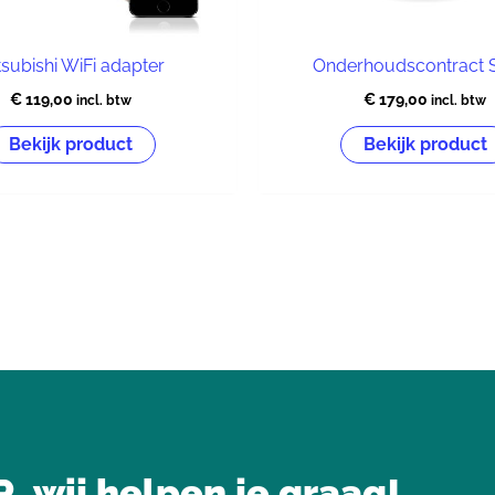
tsubishi WiFi adapter
Onderhoudscontract S
€
119,00
€
179,00
incl. btw
incl. btw
Bekijk product
Bekijk product
wij helpen je graag!