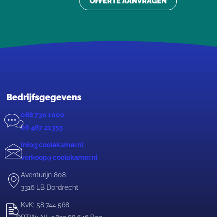
OFFERTE AANVRAGEN
Bedrijfsgegevens
088 730 1000
06 487 21355
info@coolekamer.nl
verkoop@coolekamer.nl
Aventurijn 808
3316 LB Dordrecht
KvK: 58.744.568