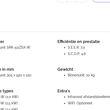
W
Binnenunit
5,0
kW
aantal
er
Efficiëntie en prestatie
nunit SRK-50ZSX-W
S.E.E.R. 7,0
S.C.O.P. 4,6
n in mm
Gewicht
unit 305 x 920 x 220
Binnenunit: 10 kg
e types
Extra's
W (2,0 kW)
Infrarood afstandsbedieni
W (2,5 kW)
WiFi: Optioneel
W (3,5 kW)