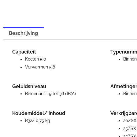
Beschrijving
Capaciteit
Typenumm
Koelen 5,0
Binne
Verwarmen 5,8
Geluidsniveau
Afmetinge
Binnenunit 19 tot 36 dB(A)
Binnen
Koudemiddel/ inhoud
Verkrijgbar
R32/ 0,75 kg
20ZSX-
25ZSX-
35ZSX-