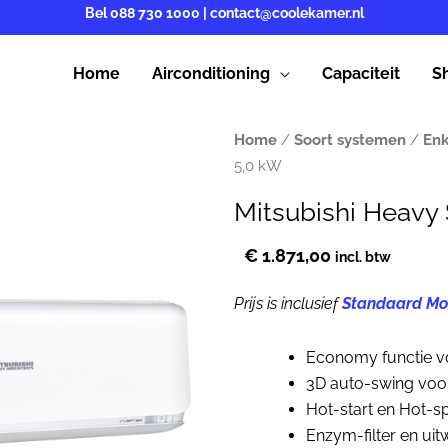
Bel
088 730 1000
|
contact@coolekamer.nl
Home
Airconditioning
Capaciteit
S
Home
/
Soort systemen
/
Enk
5,0 kW
Mitsubishi Heavy
€
1.871,00
incl. btw
Prijs is inclusief
Standaard Mo
Economy functie vo
3D auto-swing voo
Hot-start en Hot-s
Enzym-filter en uit