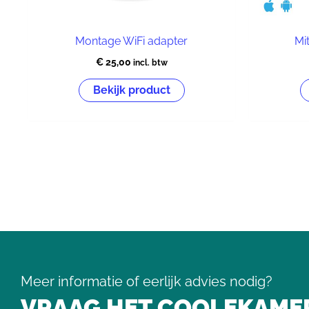
Montage WiFi adapter
Mi
€
25,00
incl. btw
Bekijk product
Meer informatie of eerlijk advies nodig?
VRAAG HET COOLEKAMER, 