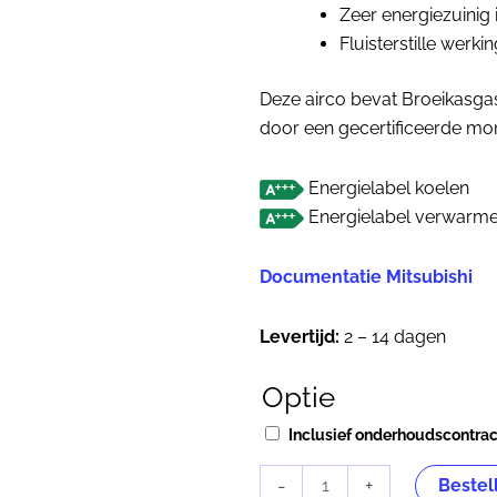
Zeer energiezuinig 
Fluisterstille werki
Deze airco bevat Broeikasgas
door een gecertificeerde mon
Energielabel koelen
Energielabel verwarm
Documentatie Mitsubishi
Levertijd:
2 – 14 dagen
Optie
Mitsubishi
Heavy
Inclusief onderhoudscontra
SRK
50ZSX-
-
+
Bestel