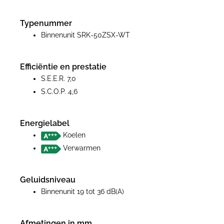
Typenummer
Binnenunit SRK-50ZSX-WT
Efficiëntie en prestatie
S.E.E.R. 7,0
S.C.O.P. 4,6
Energielabel
Koelen
Verwarmen
Geluidsniveau
Binnenunit 19 tot 36 dB(A)
Afmetingen in mm