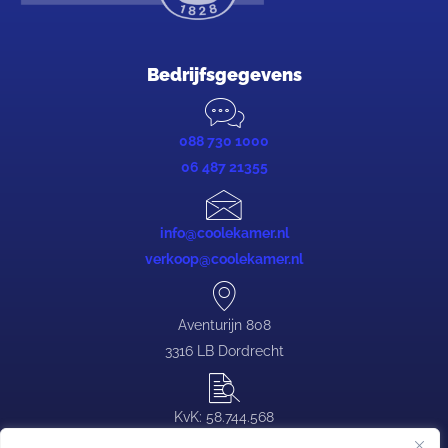
Bedrijfsgegevens
088 730 1000
06 487 21355
info@coolekamer.nl
verkoop@coolekamer.nl
Aventurijn 808
3316 LB Dordrecht
KvK: 58.744.568
BTW: NL.0839.88.646.B03