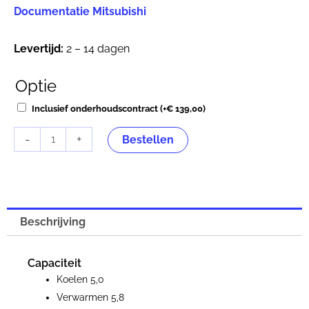
Documentatie Mitsubishi
Levertijd:
2 – 14 dagen
Optie
Mitsubishi
Heavy
Inclusief onderhoudscontract
(+
€
139,00
)
SRK
-
+
50ZSX-
Bestellen
WT
Binnenunit
5,0
kW
Beschrijving
Titanium
aantal
Capaciteit
Koelen 5,0
Verwarmen 5,8