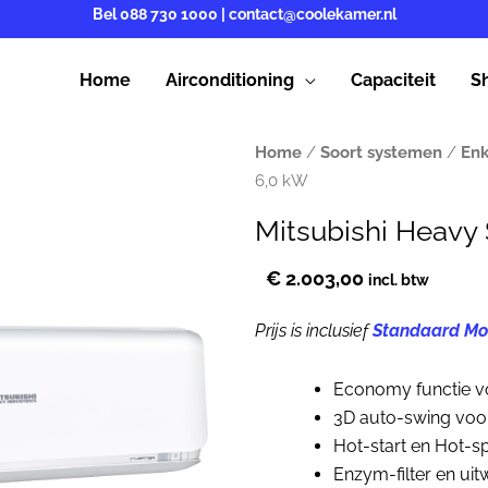
Bel
088 730 1000
|
contact@coolekamer.nl
Home
Airconditioning
Capaciteit
S
Home
/
Soort systemen
/
Enk
6,0 kW
Mitsubishi Heavy
€
2.003,00
incl. btw
Prijs is inclusief
Standaard Mo
Economy functie vo
3D auto-swing voo
Hot-start en Hot-s
Enzym-filter en uit