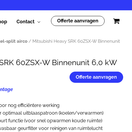
Offerte aanvragen
hop
Contact
el-split airco
/ Mitsubishi Heavy SRK 60ZSX-W Binnenunit
 SRK 60ZSX-W Binnenunit 6,0 kW
Offerte aanvragen
ntage
or nog efficiëntere werking
r optimaal uitblaaspatroon (koelen/verwarmen)
purt functie (voor snel opwarmen koude ruimte)
wasbaar geurfilter voor reinigen van ruimtelucht