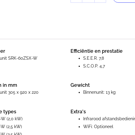
W
Binnenunit
6,0
kW
aantal
er
Efficiëntie en prestatie
nunit SRK-60ZSX-W
S.E.E.R. 7,8
S.C.O.P. 4,7
n in mm
Gewicht
unit 305 x 920 x 220
Binnenunit: 13 kg
e types
Extra's
W (2,0 kW)
Infrarood afstandsbedieni
W (2,5 kW)
WiFi: Optioneel
W (3,5 kW)