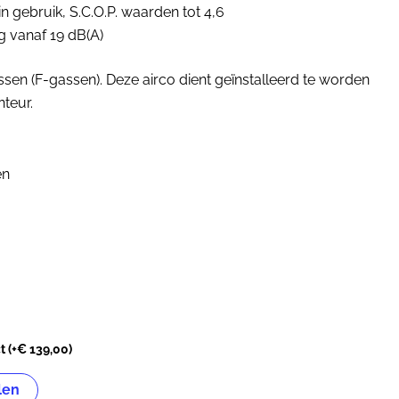
in gebruik, S.C.O.P. waarden tot 4,6
ng vanaf 19 dB(A)
sen (F-gassen). Deze airco dient geïnstalleerd te worden
teur.
en
ct
(+
€
139,00
)
len