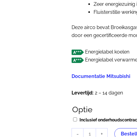
Zeer energiezuinig 
Fluisterstille werki
Deze airco bevat Broeikasgas
door een gecertificeerde mon
Energielabel koelen
Energielabel verwarm
Documentatie Mitsubishi
Levertijd:
2 – 14 dagen
Optie
Mitsubishi
Heavy
Inclusief onderhoudscontra
SRK
60ZSX-
-
+
Bestel