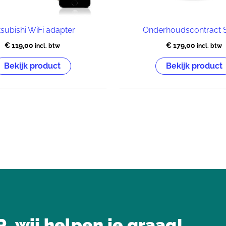
tsubishi WiFi adapter
Onderhoudscontract S
€
119,00
€
179,00
incl. btw
incl. btw
Bekijk product
Bekijk product
wij helpen je graag!