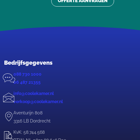
OFFERTE AANVRAGEN
Bedrijfsgegevens
088 730 1000
06 487 21355
info@coolekamer.nl
verkoop@coolekamer.nl
Aventurijn 808
3316 LB Dordrecht
KvK: 58.744.568