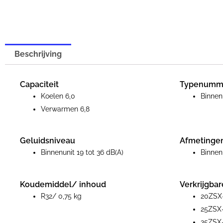
Beschrijving
Capaciteit
Typenumm
Koelen 6,0
Binne
Verwarmen 6,8
Geluidsniveau
Afmetinge
Binnenunit 19 tot 36 dB(A)
Binnen
Koudemiddel/ inhoud
Verkrijgbar
R32/ 0,75 kg
20ZSX-
25ZSX-
35ZSX-