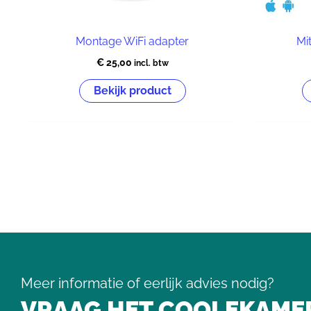
Montage WiFi adapter
Mi
€
25,00
incl. btw
Bekijk product
Meer informatie of eerlijk advies nodig?
VRAAG HET COOLEKAMER, 