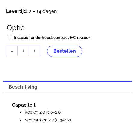
Levertijd:
2 – 14 dagen
Optie
Mitsubishi
Heavy
Inclusief onderhoudscontract
(+
€
139,00
)
SRK20ZSX-
-
+
WF
Bestellen
aantal
Beschrijving
Capaciteit
Koelen 2,0 (1,0~2,8)
Verwarmen 2,7 (0,9~4,2)