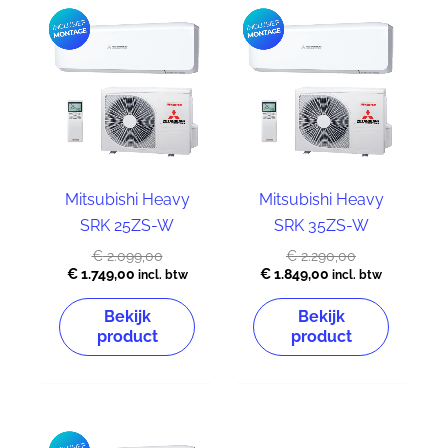
Huidige
Oorspronkelijke
Huidige
Oorspronkelij
prijs
prijs
prijs
prijs
is:
was:
is:
was:
€ 1.749,00.
€ 2.099,00.
€ 1.849,00.
€ 2.290,00.
Mitsubishi Heavy
Mitsubishi Heavy
SRK 25ZS-W
SRK 35ZS-W
€
2.099,00
€
2.290,00
€
1.749,00
€
1.849,00
incl. btw
incl. btw
Bekijk
Bekijk
product
product
Huidige
Oorspronkelijke