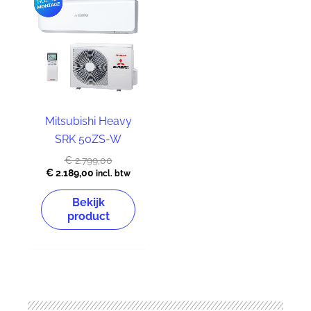
prijs
prijs
is:
was:
€ 2.189,00.
€ 2.799,00.
Mitsubishi Heavy
SRK 50ZS-W
€
2.799,00
€
2.189,00
incl. btw
Bekijk
product