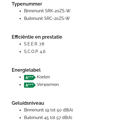
Typenummer
Binnenunit SRK-20ZS-W
Buitenunit SRC-20ZS-W
Efficiëntie en prestatie
S.E.E.R. 7,8
S.C.O.P. 4,6
Energielabel
Koelen
Verwarmen
Geluidsniveau
Binnenunit 19 tot 50 dB(A)
Buitenunit 45 tot 57 dB(A)