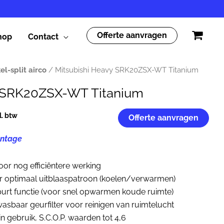
Offerte aanvragen
hop
Contact
el-split airco
/ Mitsubishi Heavy SRK20ZSX-WT Titanium
y SRK20ZSX-WT Titanium
jke
idige
l. btw
Offerte aanvragen
js
ntage
.337,00.
or nog efficiëntere werking
r optimaal uitblaaspatroon (koelen/verwarmen)
purt functie (voor snel opwarmen koude ruimte)
wasbaar geurfilter voor reinigen van ruimtelucht
in gebruik, S.C.O.P. waarden tot 4,6