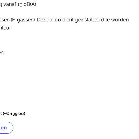
ng vanaf 19 dB(A)
sen (F-gassen). Deze airco dient geïnstalleerd te worden
teur.
en
ct
(+
€
139,00
)
len