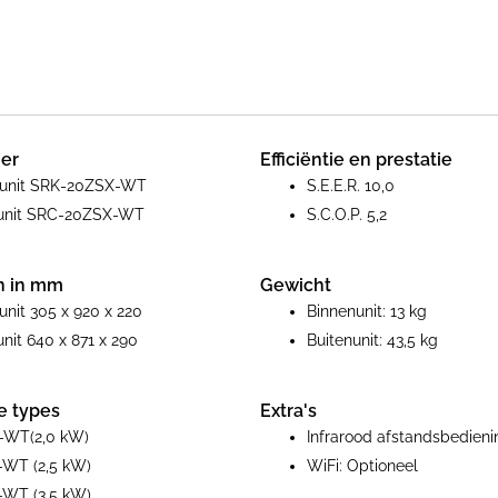
aantal
er
Efficiëntie en prestatie
nunit SRK-20ZSX-WT
S.E.E.R. 10,0
nunit SRC-20ZSX-WT
S.C.O.P. 5,2
n in mm
Gewicht
unit 305 x 920 x 220
Binnenunit: 13 kg
unit 640 x 871 x 290
Buitenunit: 43,5 kg
e types
Extra's
-WT(2,0 kW)
Infrarood afstandsbedieni
WT (2,5 kW)
WiFi: Optioneel
WT (3,5 kW)