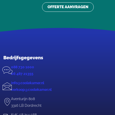
OFFERTE AANVRAGEN
Bedrijfsgegevens
088 730 1000
06 487 21355
info@coolekamer.nl
verkoop@coolekamer.nl
Aventurijn 808
3316 LB Dordrecht
KvK: 58.744.568