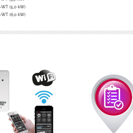
-WT (5,0 kW)
-WT (6,0 kW)