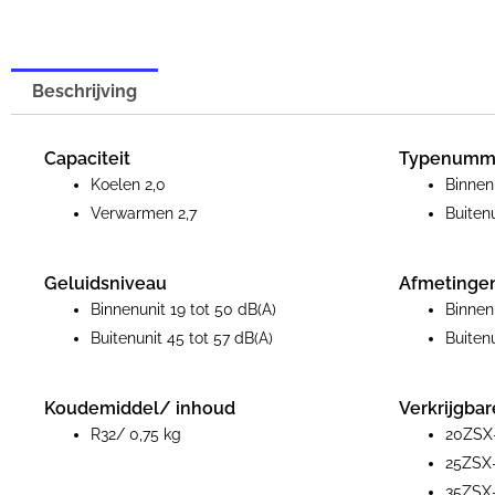
Beschrijving
Capaciteit
Typenumm
Koelen 2,0
Binne
Verwarmen 2,7
Buite
Geluidsniveau
Afmetinge
Binnenunit 19 tot 50 dB(A)
Binnen
Buitenunit 45 tot 57 dB(A)
Buiten
Koudemiddel/ inhoud
Verkrijgbar
R32/ 0,75 kg
20ZSX
25ZSX-
35ZSX-