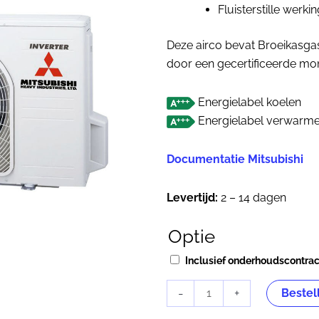
Fluisterstille werki
Deze airco bevat Broeikasgas
door een gecertificeerde mon
Energielabel koelen
Energielabel verwarm
Documentatie Mitsubishi
Levertijd:
2 – 14 dagen
Optie
Mitsubishi
Heavy
Inclusief onderhoudscontra
SRK20ZSX-
WT
-
+
Bestel
Titanium