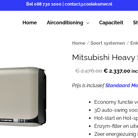
Bel
088 730 1000
|
contact@coolekamer.nl
Home
Airconditioning
Capaciteit
S
Home
/
Soort systemen
/
Enk
Mitsubishi Heav
Oorspronkeli
Hu
€
2.476,00
€
2.337,00
inc
prijs
pri
Prijs is inclusief
Standaard Mo
was:
is:
€ 2.476,00.
€ 2
Economy functie vo
3D auto-swing voo
Hot-start en Hot-s
Enzym-filter en uit
Zeer energiezuinig 