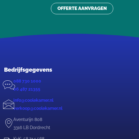
OFFERTE AANVRAGEN
Bedrijfsgegevens
088 730 1000
06 487 21355
info@coolekamer.nl
verkoop@coolekamer.nl
Aventurijn 808
3316 LB Dordrecht
KvK: 58.744.568