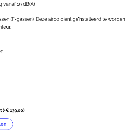
ng vanaf 19 dB(A)
sen (F-gassen). Deze airco dient geïnstalleerd te worden
teur.
en
ct
(+
€
139,00
)
len