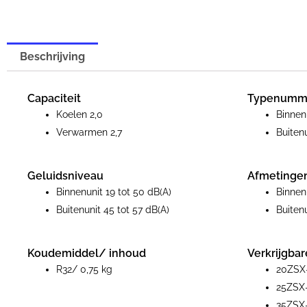
Beschrijving
Capaciteit
Typenumm
Koelen 2,0
Binne
Verwarmen 2,7
Buite
Geluidsniveau
Afmetinge
Binnenunit 19 tot 50 dB(A)
Binnen
Buitenunit 45 tot 57 dB(A)
Buiten
Koudemiddel/ inhoud
Verkrijgbar
R32/ 0,75 kg
20ZSX
25ZSX-
35ZSX-