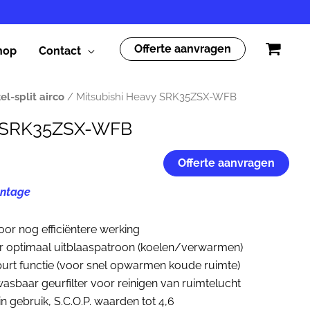
Offerte aanvragen
hop
Contact
el-split airco
/ Mitsubishi Heavy SRK35ZSX-WFB
y SRK35ZSX-WFB
Offerte aanvragen
ntage
or nog efficiëntere werking
r optimaal uitblaaspatroon (koelen/verwarmen)
purt functie (voor snel opwarmen koude ruimte)
wasbaar geurfilter voor reinigen van ruimtelucht
in gebruik, S.C.O.P. waarden tot 4,6