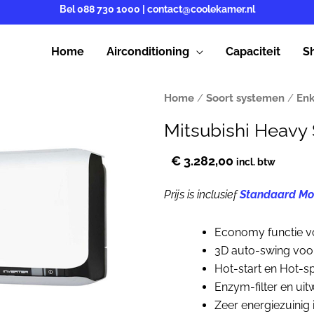
Bel
088 730 1000
|
contact@coolekamer.nl
Home
Airconditioning
Capaciteit
S
Home
/
Soort systemen
/
Enk
Mitsubishi Heav
€
3.282,00
incl. btw
Prijs is inclusief
Standaard Mo
Economy functie vo
3D auto-swing voo
Hot-start en Hot-s
Enzym-filter en uit
Zeer energiezuinig 