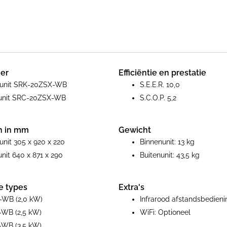
er
Efficiëntie en prestatie
nunit SRK-20ZSX-WB
S.E.E.R. 10,0
nunit SRC-20ZSX-WB
S.C.O.P. 5,2
n in mm
Gewicht
unit 305 x 920 x 220
Binnenunit: 13 kg
unit 640 x 871 x 290
Buitenunit: 43,5 kg
e types
Extra's
-WB (2,0 kW)
Infrarood afstandsbedieni
WB (2,5 kW)
WiFi: Optioneel
WB (3,5 kW)