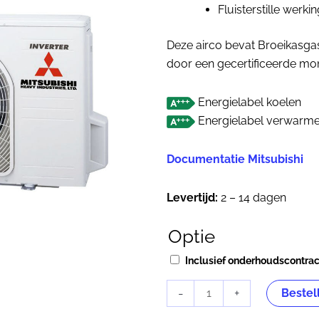
Fluisterstille werki
Deze airco bevat Broeikasgas
door een gecertificeerde mon
Energielabel koelen
Energielabel verwarm
Documentatie Mitsubishi
Levertijd:
2 – 14 dagen
Optie
Mitsubishi
Heavy
Inclusief onderhoudscontra
SRK35ZSX-
WFB
-
+
Bestel
aantal