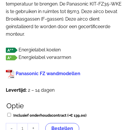
temperatuur te brengen. De Panasonic KIT-FZ35-WKE
is te gebruiken in ruimtes tot 85m3. Deze airco bevat
Broeikasgassen (F-gassen). Deze airco dient
geinstalleerd te worden door een gecertificeerde
monteur.
Energielabel koelen
Energielabel verwarmen
Panasonic FZ wandmodellen
Levertijd:
2 – 14 dagen
Optie
Panasonic
KIT-
Inclusief onderhoudscontract
(+
€
139,00
)
FZ35-
-
+
WKE
Bestellen