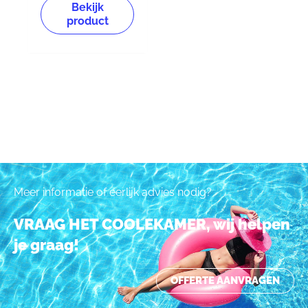
Bekijk
product
Meer informatie of eerlijk advies nodig?
VRAAG HET COOLEKAMER, wij helpen
je graag!
OFFERTE AANVRAGEN