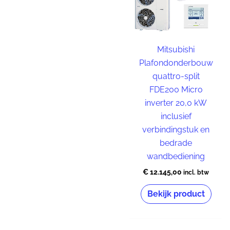
Vloermodellen
Cassettemodellen
Selecteer merk
Mitsubishi
Plafondonderbouw
Soort systemen
Mitsubishi
quattro-split
Panasonic
FDE200 Micro
inverter 20,0 kW
Samsung
Randapparatuur
inclusief
verbindingstuk en
Capaciteit
bedrade
wandbediening
Standaard
montage
€
12.145,00
incl. btw
Terugzetten
Bekijk product
Onderhoudscontract