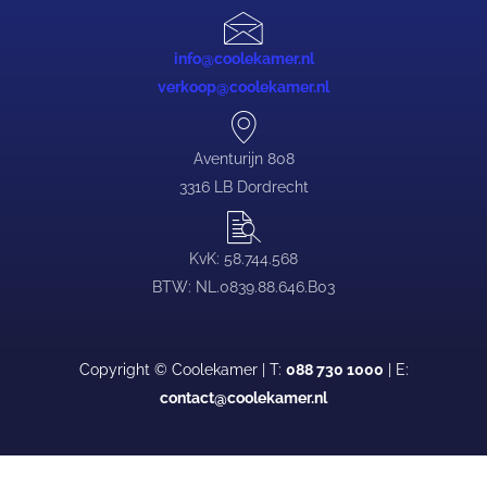
info@coolekamer.nl
verkoop@coolekamer.nl
Aventurijn 808
3316 LB Dordrecht
KvK: 58.744.568
BTW: NL.0839.88.646.B03
Copyright © Coolekamer | T:
088 730 1000
| E:
contact@coolekamer.nl