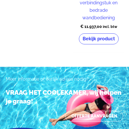
verbindingstuk en
bedrade
wandbediening
€
11.937,00
incl. btw
Bekijk product
Meer informatie of eerlijk advies nodig?
VRAAG HET COOLEKAMER, wij helpen
je graag!
OFFERTE AANVRAGEN