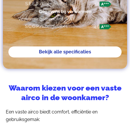
S.E.E.R./Energielabel
7,8
Gegevens bij verwarmen
Verwarmingscapaciteit (kW)
2,7 (0,9~4,2)
S.C.O.P./Energielabel
4,6
Bekijk alle specificaties
Waarom kiezen voor een vaste
airco in de woonkamer?
Een vaste airco biedt comfort, efficiëntie en
gebruiksgemak: