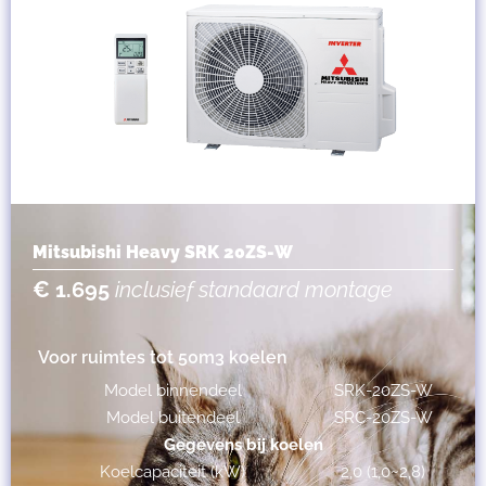
Mitsubishi Heavy SRK 20ZS-W
€ 1.695
inclusief standaard montage
Voor ruimtes tot 50m3 koelen
Model binnendeel
SRK-20ZS-W
Model buitendeel
SRC-20ZS-W
Gegevens bij koelen
Koelcapaciteit (kW)
2,0 (1,0~2,8)