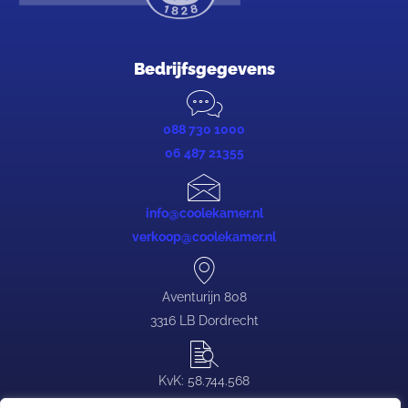
Bedrijfsgegevens
088 730 1000
06 487 21355
info@coolekamer.nl
verkoop@coolekamer.nl
Aventurijn 808
3316 LB Dordrecht
KvK: 58.744.568
BTW: NL.0839.88.646.B03