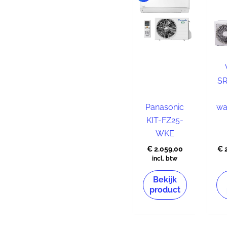
S
Panasonic
wa
KIT-FZ25-
WKE
€
2.059,00
€
2
incl. btw
Bekijk
product