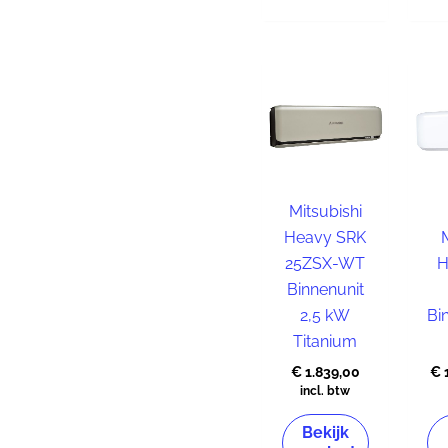
Mitsubishi
Heavy SRK
25ZSX-WT
H
Binnenunit
2,5 kW
Bi
Titanium
€
1.839,00
€
incl. btw
Bekijk