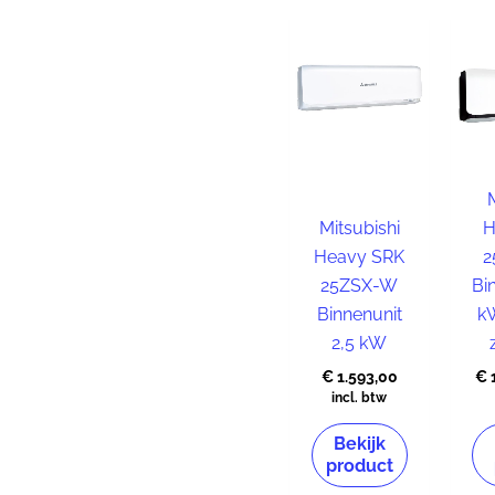
Mitsubishi
H
Heavy SRK
2
25ZSX-W
Bi
Binnenunit
k
2,5 kW
€
1.593,00
€
incl. btw
Bekijk
product