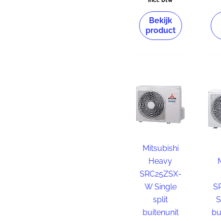
incl. btw
Bekijk
product
Mitsubishi
Heavy
SRC25ZSX-
W Single
S
split
S
buitenunit
bu