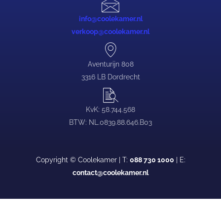
info@coolekamer.nl
verkoop@coolekamer.nl
Aventurijn 808
3316 LB Dordrecht
KvK: 58.744.568
BTW: NL.0839.88.646.B03
Copyright © Coolekamer | T:
088 730 1000
| E:
contact@coolekamer.nl