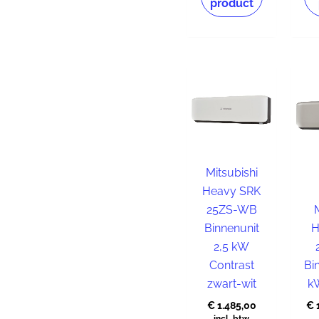
product
Mitsubishi
Heavy SRK
25ZS-WB
Binnenunit
H
2,5 kW
Contrast
Bi
zwart-wit
k
€
1.485,00
€