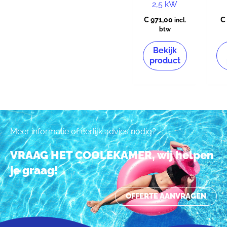
2,5 kW
€
971,00
€
incl.
btw
Bekijk
product
Meer informatie of eerlijk advies nodig?
VRAAG HET COOLEKAMER, wij helpen
je graag!
OFFERTE AANVRAGEN