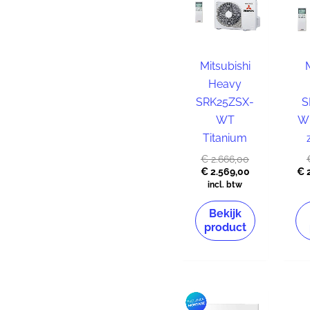
Mitsubishi
Heavy
SRK25ZSX-
S
WT
WB
Titanium
€
2.666,00
€
2.569,00
€
2
incl. btw
Bekijk
product