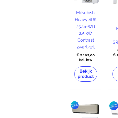
Mitsubishi
Onderhoudscontrac
Heavy SRK
25ZS-WB
Installatie
2,5 kW
materiaal
Contrast
SR
zwart-wit
€
2.162,00
€
2
incl. btw
Bekijk
product
Oorspronkeli
Huidige
prijs
prijs
was:
is:
€ 2.666,00.
€ 2.569,00.