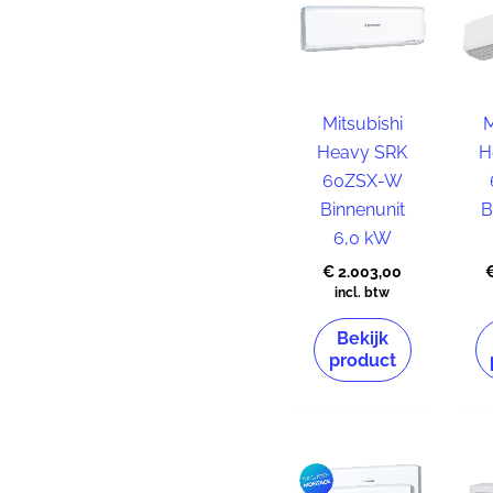
Mitsubishi
M
Heavy SRK
H
60ZSX-W
Binnenunit
B
6,0 kW
€
2.003,00
incl. btw
Bekijk
product
Oorspronkeli
Huidige
prijs
prijs