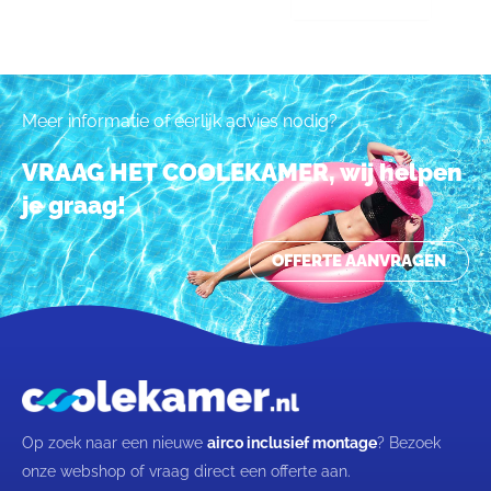
Meer informatie of eerlijk advies nodig?
VRAAG HET COOLEKAMER, wij helpen
je graag!
OFFERTE AANVRAGEN
Op zoek naar een nieuwe
airco inclusief montage
? Bezoek
onze webshop of vraag direct een offerte aan.