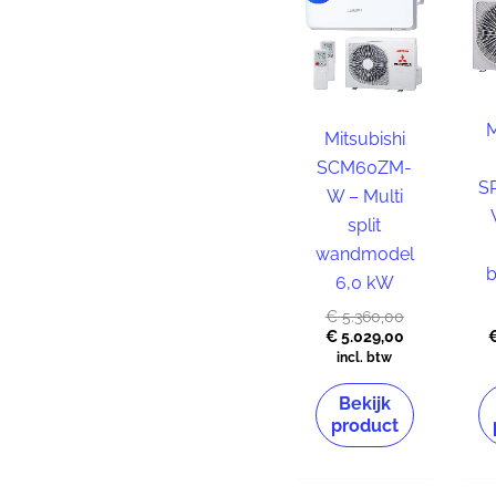
was:
is:
€ 5.360,00.
€ 5.029,00.
M
Mitsubishi
SCM60ZM-
S
W – Multi
split
wandmodel
b
6,0 kW
€
5.360,00
€
5.029,00
incl. btw
Bekijk
product