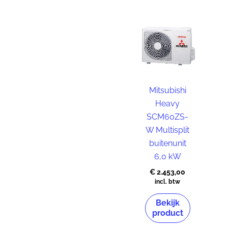
Mitsubishi
Heavy
SCM60ZS-
W Multisplit
buitenunit
6,0 kW
€
2.453,00
incl. btw
Bekijk
product