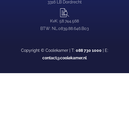
3316 LB Dordrecht
KvK: 58.744.568
BTW: NL.0839.88.646.B03
Copyright © Coolekamer | T:
088 730 1000
| E:
contact@coolekamer.nl