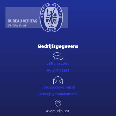
Bedrijfsgegevens
088 730 1000
06 487 21355
info@coolekamer.nl
verkoop@coolekamer.nl
Aventurijn 808